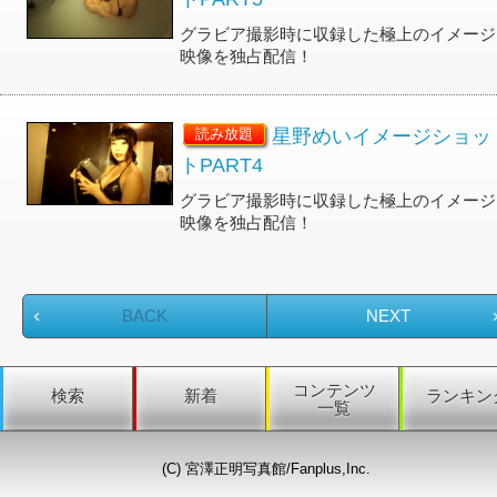
グラビア撮影時に収録した極上のイメージ
映像を独占配信！
星野めいイメージショッ
読み放題
トPART4
グラビア撮影時に収録した極上のイメージ
映像を独占配信！
BACK
NEXT
コンテンツ
検索
新着
ランキン
一覧
(C) 宮澤正明写真館/Fanplus,Inc.