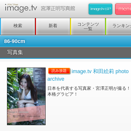
コンテンツ
検索
新着
ランキン
一覧
86-90cm
写真集
image.tv 和田絵莉 photo
読み放題
archive
日本を代表する写真家・宮澤正明が撮る！
本格グラビア！