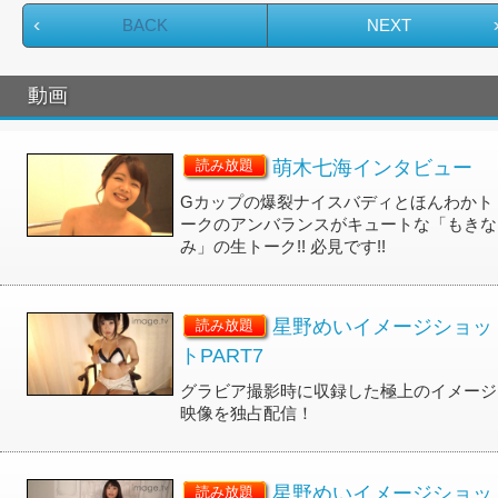
BACK
NEXT
動画
萌木七海インタビュー
読み放題
Gカップの爆裂ナイスバディとほんわかト
ークのアンバランスがキュートな「もきな
み」の生トーク!! 必見です!!
星野めいイメージショッ
読み放題
トPART7
グラビア撮影時に収録した極上のイメージ
映像を独占配信！
星野めいイメージショッ
読み放題