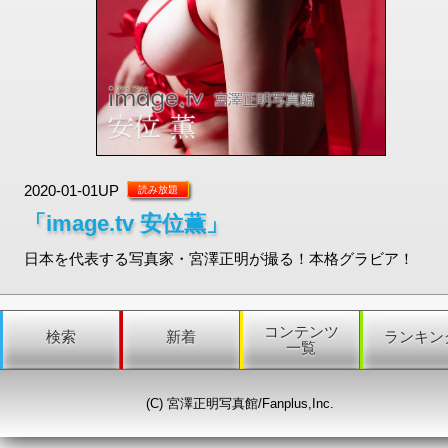
2020-01-01UP
読み放題
「image.tv 安位薫」
日本を代表する写真家・宮澤正明が撮る！本格グラビア！
コンテンツ
検索
新着
ランキン
一覧
(C) 宮澤正明写真館/Fanplus,Inc.