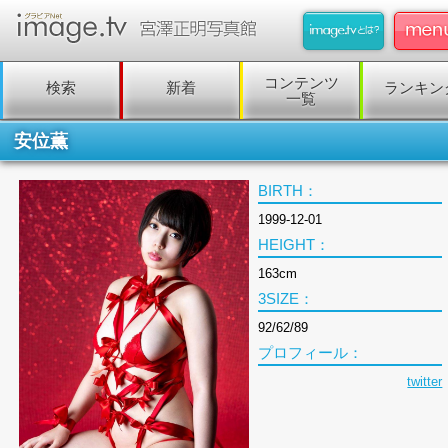
コンテンツ
検索
新着
ランキン
一覧
安位薫
BIRTH：
1999-12-01
HEIGHT：
163cm
3SIZE：
92/62/89
プロフィール：
twitter