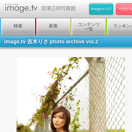
コンテンツ
検索
新着
ランキン
一覧
image.tv 吉木りさ photo archive vol.2