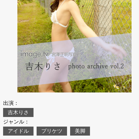
出演：
吉木りさ
ジャンル：
アイドル
プリケツ
美脚