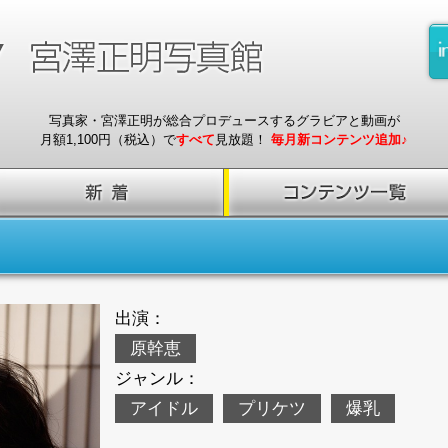
写真家・宮澤正明が総合プロデュースするグラビアと動画が
月額1,100円（税込）で
すべて
見放題！
毎月新コンテンツ追加♪
出演：
原幹恵
ジャンル：
アイドル
プリケツ
爆乳