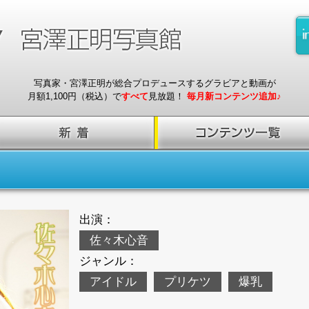
写真家・宮澤正明が総合プロデュースするグラビアと動画が
月額1,100円（税込）で
すべて
見放題！
毎月新コンテンツ追加♪
出演：
佐々木心音
ジャンル：
アイドル
プリケツ
爆乳